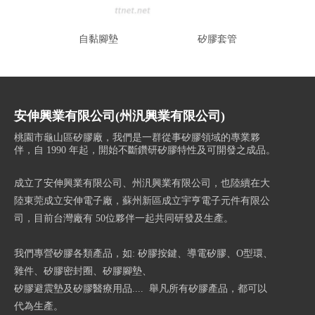
自黏腳墊
矽膠套管
矽橡膠
S
安伸興業有限公司(州汎興業有限公司)
桃園市龜山區矽膠廠，我們是一群從事矽膠領域的專業夥
伴，自 1990 年起，開始不斷鑽研矽膠特性及可開發之成品。
成立了安伸興業有限公司、州汎興業有限公司，也陸續在大
陸東莞成立安伸電子廠，蘇州新區成立宇亨電子元件有限公
司，目前台灣廠有 50位夥伴一起共同研發及生產。
我們專營矽膠各類產品，如: 矽膠按鍵、導電矽膠、O型環、
雜件、矽膠密封圈、矽膠腳墊、
矽膠避震墊及矽膠醫療用品.... 舉凡所有矽膠產品，都可以
代為生產。