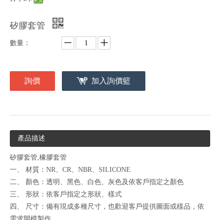
矽膠套管
數量：
詢價
加入詢價籃
產品描述
矽膠套管,橡膠套管
一、 材質：NR、CR、NBR、SILICONE
二、 顏色：透明、黑色、白色、灰色及依客戶指定之顏色
三、 形狀：依客戶指定之形狀、樣式
四、 尺寸：備有現成多種尺寸，也歡迎客戶提供圖面或樣品，依
需求開模製作