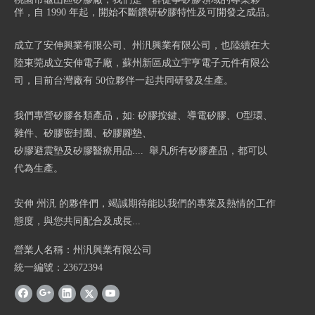
伴，自 1990 年起，開始不斷鑽研矽膠特性及可開發之成品。
成立了安伸興業有限公司、州汎興業有限公司，也陸續在大
陸東莞成立安伸電子廠，蘇州新區成立宇亨電子元件有限公
司，目前台灣廠有 50位夥伴一起共同研發及生產。
我們專營矽膠各類產品，如: 矽膠按鍵、導電矽膠、O型環、
雜件、矽膠密封圈、矽膠腳墊、
矽膠避震墊及矽膠醫療用品.... 舉凡所有矽膠產品，都可以
代為生產。
安伸 州汎 的夥伴們，竭誠期待能以我們的專業及熱情的工作
態度，與您共同配合及成長...
營業人名稱：州汎興業有限公司
統一編號：23672394