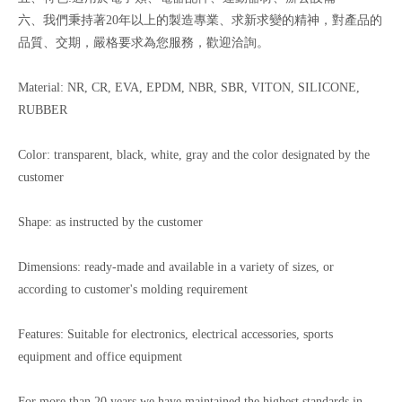
六、我們秉持著20年以上的製造專業、求新求變的精神，對產品的
品質、交期，嚴格要求為您服務，歡迎洽詢。
Material: NR, CR, EVA, EPDM, NBR, SBR, VITON, SILICONE,
RUBBER
Color: transparent, black, white, gray and the color designated by the
customer
Shape: as instructed by the customer
Dimensions: ready-made and available in a variety of sizes, or
according to customer's molding requirement
Features: Suitable for electronics, electrical accessories, sports
equipment and office equipment
For more than 20 years we have maintained the highest standards in