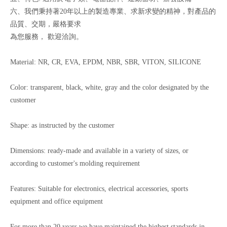
六、我們秉持著20年以上的製造專業、求新求變的精神，對產品的
品質、交期，嚴格要求
為您服務， 歡迎洽詢。
Material: NR, CR, EVA, EPDM, NBR, SBR, VITON, SILICONE
Color: transparent, black, white, gray and the color designated by the
customer
Shape: as instructed by the customer
Dimensions: ready-made and available in a variety of sizes, or
according to customer's molding requirement
Features: Suitable for electronics, electrical accessories, sports
equipment and office equipment
For more than 20 years we have maintained the highest standards in