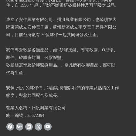
伴，自 1990 年起，開始不斷鑽研矽膠特性及可開發之成品。
成立了安伸興業有限公司、州汎興業有限公司，也陸續在大
陸東莞成立安伸電子廠，蘇州新區成立宇亨電子元件有限公
司，目前台灣廠有 50位夥伴一起共同研發及生產。
我們專營矽膠各類產品，如: 矽膠按鍵、導電矽膠、O型環、
雜件、矽膠密封圈、矽膠腳墊、
矽膠避震墊及矽膠醫療用品.... 舉凡所有矽膠產品，都可以
代為生產。
安伸 州汎 的夥伴們，竭誠期待能以我們的專業及熱情的工作
態度，與您共同配合及成長...
營業人名稱：州汎興業有限公司
統一編號：23672394